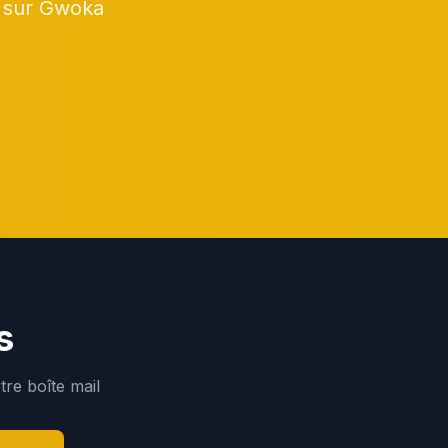
t sur Gwoka
s
re boîte mail