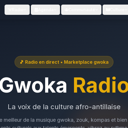
Radio
Agenda
Communauté
Culture
🎵 Radio en direct • Marketplace gwoka
Gwoka
Radi
La voix de la culture afro-antillaise
e meilleur de la musique gwoka, zouk, kompas et bien 
ts culturels aux talents émergents, vibrez au rythme 