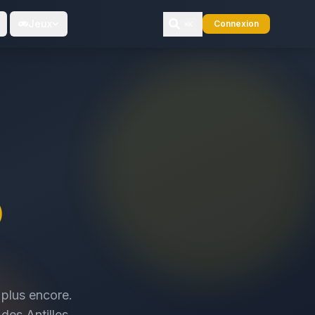
Jeux
Connexion
⌘K
o
plus encore.
des Antilles.